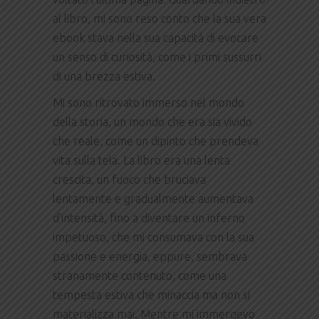
al libro, mi sono reso conto che la sua vera
ebook stava nella sua capacità di evocare
un senso di curiosità, come i primi sussurri
di una brezza estiva.
Mi sono ritrovato immerso nel mondo
della storia, un mondo che era sia vivido
che reale, come un dipinto che prendeva
vita sulla tela. La libro era una lenta
crescita, un fuoco che bruciava
lentamente e gradualmente aumentava
d’intensità, fino a diventare un inferno
impetuoso, che mi consumava con la sua
passione e energia, eppure, sembrava
stranamente contenuto, come una
tempesta estiva che minaccia ma non si
materializza mai. Mentre mi immergevo