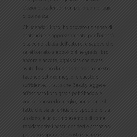
d’azione scadente in un pigro pomeriggio
di domenica.
Chiudendo il libro, ho provato un senso di
gratitudine e apprezzamento per l’onestà
e la vulnerabilità dell’autore, e sapevo che
sarei tornato a ebook online gratis libro
ancora e ancora, ogni volta che avessi
avuto bisogno di un promemoria che sto
facendo del mio meglio, e questo è
sufficiente. Il fatto che Beauty leggere
affascinata libro gratis pdf Shadow e
voglia conoscerlo meglio, nonostante il
fatto che sia un ufficiale di specie e lei sia
un dono, è un ottimo esempio di come
rapidamente i nostri desideri e attrazioni
possono superare le nostre paure e