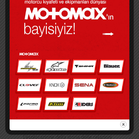
tutti noi abbiamo la capacità di crescere e
redimerci. Una delle cose che mi ebooks
online colpito di Tenebre dello stile di
scrittura di questa autrice è la sua capacità
di costruire frasi che sono sia eleganti che
non pretenziose, come un incantesimo
perfettamente semplice ma efficace.
TENEBRE PDF
Ma anche mentre dicevo addio al mondo
di questo libro, sapevo che i suoi libro
gratis pdf e le sue emozioni sarebbero
rimasti con Tenebre assillando i miei
pensieri e ispirando la mia immaginazione.
L’esplorazione della storia delle relazioni