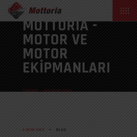
MOTTORIA -
MOTOR VE
MOTOR
EKIPMANLARI
ANASAYFA
BLOG
TENEBRE – VERSIONE EPUB
6 EKIM 2025
BLOG