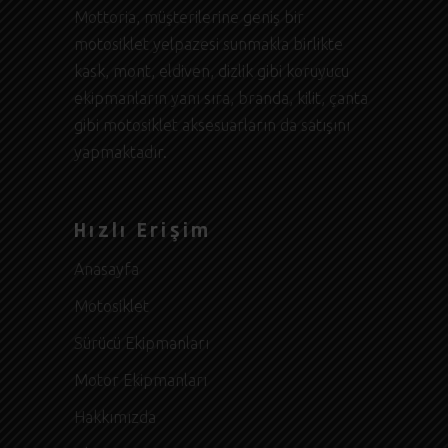
Mottoria, müşterilerine geniş bir
motosiklet yelpazesi sunmakla birlikte
kask, mont, eldiven, dizlik gibi koruyucu
ekipmanların yanı sıra, branda, kilit, çanta
gibi motosiklet aksesuarların da satışını
yapmaktadır.
Hızlı Erişim
Anasayfa
Motosiklet
Sürücü Ekipmanları
Motor Ekipmanları
Hakkımızda