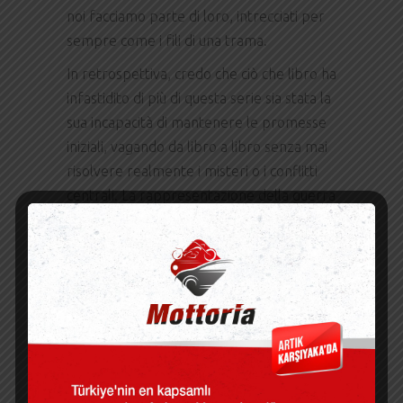
noi facciamo parte di loro, intrecciati per
sempre come i fili di una trama.
In retrospettiva, credo che ciò che libro ha
infastidito di più di questa serie sia stata la
sua incapacità di mantenere le promesse
iniziali, vagando da libro a libro senza mai
risolvere realmente i misteri o i conflitti
centrali. La rappresentazione della guerra
civile nel libro è cruda e implacabile, con la
prospettiva di un tassista che aggiunge un
livello di autenticità. È una lettura potente
ed emotiva. È un libro che ti perseguiterà,
come un ricordo che rifiuta Tenebre
svanire, molto tempo dopo che l’avrai
finito.
La storia di Shan è un promemoria che