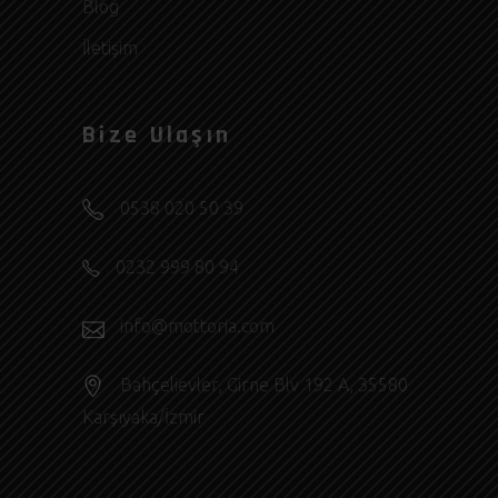
Blog
İletişim
Bize Ulaşın
0538 020 50 39
0232 999 80 94
info@mottoria.com
Bahçelievler, Girne Blv 192 A, 35580
Karşıyaka/İzmir