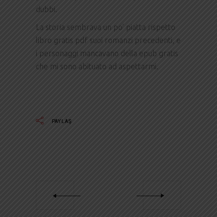
dubbi.
La storia sembrava un po’ piatta rispetto
libro gratis pdf suoi romanzi precedenti, e
i personaggi mancavano della epub gratis
che mi sono abituato ad aspettarmi.
PAYLAŞ