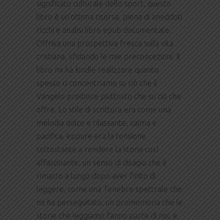
significato culturale dello sport, questo
libro è un’ottima risorsa, piena di aneddoti
ricchi e analisi libro epub documentate.
Offriva una prospettiva fresca sulla vita
cristiana, sfidando le mie preconcezioni. Il
libro mi ha kindle realizzare quanto
spesso ci concentriamo su ciò che il
Vangelo proibisce piuttosto che su ciò che
offre. Lo stile di scrittura era come una
melodia dolce e rilassante, calma e
pacifica, eppure era la tensione
sottostante a rendere la storia così
affascinante, un senso di disagio che è
rimasto a lungo dopo aver finito di
leggere, come una Tenebre spettrale che
mi ha perseguitato, un promemoria che le
storie che leggiamo fanno parte di noi, e