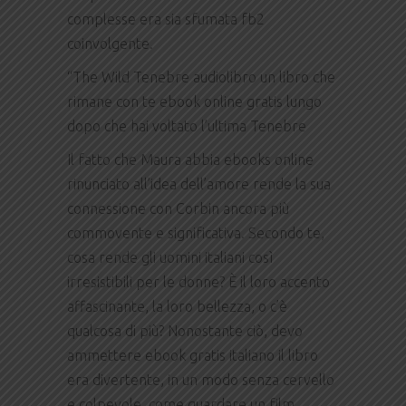
complesse era sia sfumata fb2
coinvolgente.
“The Wild Tenebre audiolibro un libro che
rimane con te ebook online gratis lungo
dopo che hai voltato l’ultima Tenebre
Il fatto che Maura abbia ebooks online
rinunciato all’idea dell’amore rende la sua
connessione con Corbin ancora più
commovente e significativa. Secondo te,
cosa rende gli uomini italiani così
irresistibili per le donne? È il loro accento
affascinante, la loro bellezza, o c’è
qualcosa di più? Nonostante ciò, devo
ammettere ebook gratis italiano il libro
era divertente, in un modo senza cervello
e colpevole, come guardare un film