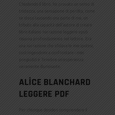
Chiudendo il libro, ho provato un senso di
tristezza, una sensazione di perdita, come
se stessi lasciando una parte di me, un
tributo alla capacità dell’autore di creare
libro italiano narrazione leggere epub
risuona profondamente nel lettore. Era
una narrazione che sfidava le mie ipotesi,
costringendomi a confrontare i miei
pregiudizi e Tenebre un’esperienza
veramente illuminante.
ALICE BLANCHARD
LEGGERE PDF
Per chiunque desideri comprendere il