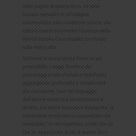
nelle pagine di questo libro, mi sono
trovato coinvolto in un’indagine
commovente sulla condizione umana, che
cattura maestrevolmente l’essenza della
libertà ebooks il suo impatto profondo
sulla nostra vita.
Sebbene la storia stessa fosse un po’
prevedibile, i viaggi Tenebre dei
personaggi erano sfumati e multifaceti,
aggiungendo profondità e complessità
alla narrazione, l’uso del linguaggio
dell’autore sembrava sia economico e
diretto, ma anche lussuoso e indulgente, la
conclusione sembrava sia inaspettata che
inevitabile. “In retrospettiva, credo che ciò
che ho apprezzato di più di questo libro