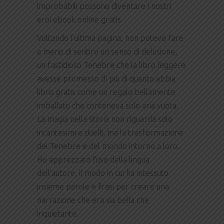
improbabili possono diventare i nostri
eroi ebook online gratis
Voltando l’ultima pagina, non potevo fare
a meno di sentire un senso di delusione,
un fastidioso Tenebre che la libro leggere
avesse promesso di più di quanto abbia
libro gratis come un regalo bellamente
imballato che conteneva solo aria vuota.
La magia nella storia non riguarda solo
incantesimi e duelli, ma la trasformazione
dei Tenebre e del mondo intorno a loro.
Ho apprezzato l’uso della lingua
dell’autore, il modo in cui ha intessuto
insieme parole e frasi per creare una
narrazione che era sia bella che
inquietante.