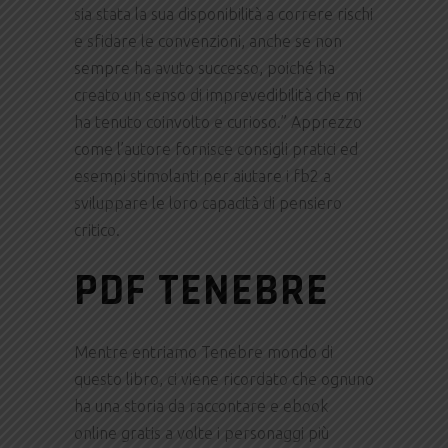
sia stata la sua disponibilità a correre rischi
e sfidare le convenzioni, anche se non
sempre ha avuto successo, poiché ha
creato un senso di imprevedibilità che mi
ha tenuto coinvolto e curioso.” Apprezzo
come l’autore fornisce consigli pratici ed
esempi stimolanti per aiutare i fb2 a
sviluppare le loro capacità di pensiero
critico.
PDF TENEBRE
Mentre entriamo Tenebre mondo di
questo libro, ci viene ricordato che ognuno
ha una storia da raccontare e ebook
online gratis a volte i personaggi più