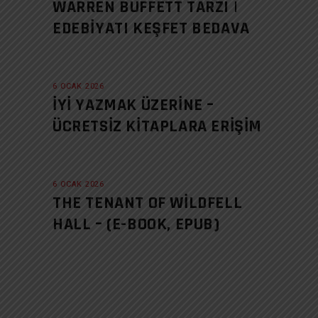
WARREN BUFFETT TARZI |
EDEBIYATI KEŞFET BEDAVA
6 OCAK 2026
İYI YAZMAK ÜZERINE –
ÜCRETSIZ KITAPLARA ERIŞIM
6 OCAK 2026
THE TENANT OF WILDFELL
HALL – (E-BOOK, EPUB)