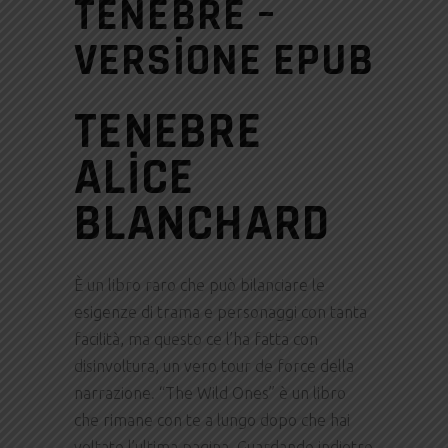
TENEBRE –
VERSIONE EPUB
TENEBRE
ALICE
BLANCHARD
È un libro raro che può bilanciare le
esigenze di trama e personaggi con tanta
facilità, ma questo ce l’ha fatta con
disinvoltura, un vero tour de force della
narrazione. “The Wild Ones” è un libro
che rimane con te a lungo dopo che hai
voltato l’ultima pagina. Guardando indietro